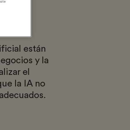
site
ficial están
egocios y la
lizar el
ue la IA no
 adecuados.