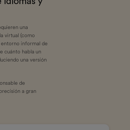
e idiomas y
equieren una
la virtual (como
 entorno informal de
de cuánto habla un
duciendo una versión
ponsable de
precisión a gran