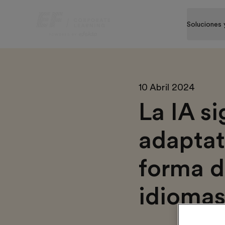
Soluciones 
10 Abril 2024
La IA s
adaptat
forma d
idioma