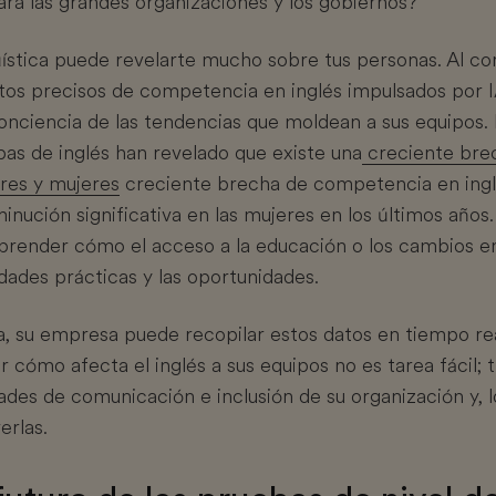
ara las grandes organizaciones y los gobiernos?
ística puede revelarte mucho sobre tus personas. Al cor
os precisos de competencia en inglés impulsados por IA
nciencia de las tendencias que moldean a sus equipos. 
bas de inglés han revelado que existe una
creciente bre
res y mujeres
creciente brecha de competencia en ing
inución significativa en las mujeres en los últimos años
prender cómo el acceso a la educación o los cambios en 
dades prácticas y las oportunidades.
a, su empresa puede recopilar estos datos en tiempo rea
 cómo afecta el inglés a sus equipos no es tarea fácil; 
ades de comunicación e inclusión de su organización y, 
erlas.