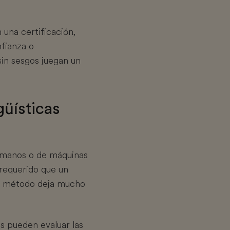
 una certificación,
nfianza o
sin sesgos juegan un
güísticas
humanos o de máquinas
 requerido que un
te método deja mucho
es pueden evaluar las