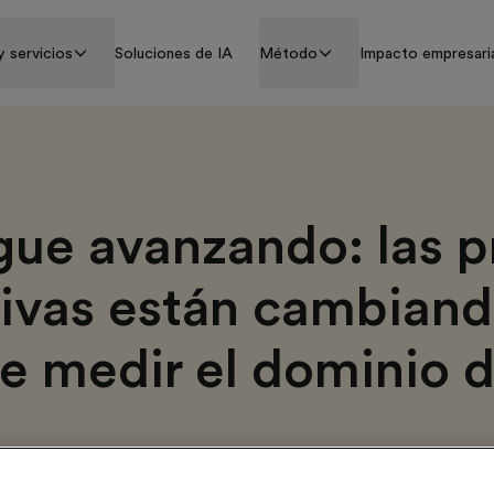
y servicios
Soluciones de IA
Método
Impacto empresari
igue avanzando: las 
ivas están cambiand
e medir el dominio 
s