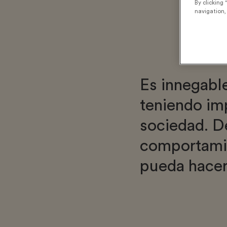
By clicking 
navigation, 
Es innegable
teniendo imp
sociedad. D
comportamie
pueda hacer