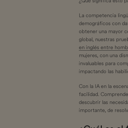
¿Qué significa esto p
La competencia lingü
demográficos con dat
obtener una mayor co
global, nuestras prue
en inglés entre homb
mujeres, con una dism
invaluables para com
impactando las habili
Con la IA en la escen
facilidad. Comprender
descubrir las necesid
importante, de resolv