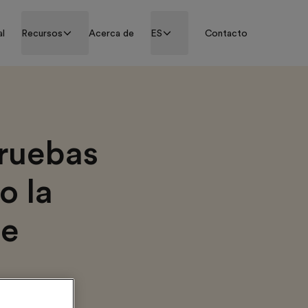
al
Recursos
Acerca de
ES
Contacto
pruebas
o la
de