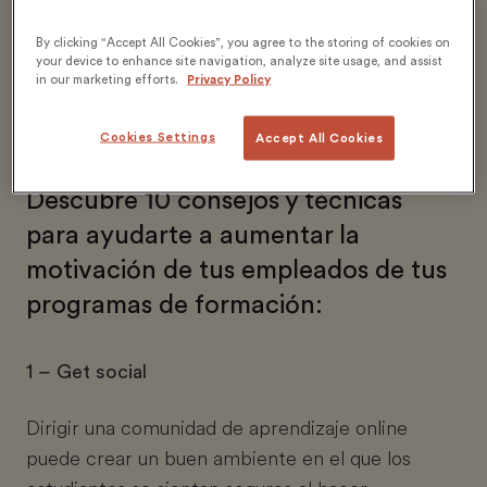
rendimiento personal y, en última
instancia, apoyando a la empresa en
By clicking “Accept All Cookies”, you agree to the storing of cookies on
your device to enhance site navigation, analyze site usage, and assist
la consecución de sus objetivos.
in our marketing efforts.
Privacy Policy
Cookies Settings
Accept All Cookies
Descubre 10 consejos y técnicas
para ayudarte a aumentar la
motivación de tus empleados de tus
programas de formación:
1 – Get social
Dirigir una comunidad de aprendizaje online
puede crear un buen ambiente en el que los