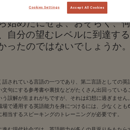
Cookies Settings
Accept All Cookies
ますか？幼少の頃から始めたに
ら始めたにせよ、おそらく、
、自分の望むレベルに到達す
かったのではないでしょうか
く話されている言語の一つであり、第二言語としての英
い文句にする参考書や裏技などがたくさん出回っている
いう誤解が生まれがちですが、それは幻想に過ぎません
職場で通用する英語能力を身につけるには、少なくとも6
度に相当するスピーキングのトレーニングが必要
です。
に進む現代社会では、英語能力が多くの見返りをもたら