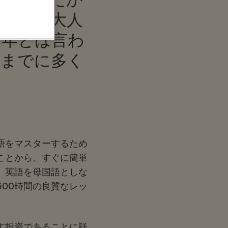
せよ、大人
何年とは言わ
るまでに多く
。
語をマスターするため
ことから、すぐに簡単
。英語を母国語としな
00時間の良質なレッ
す投資であることに疑