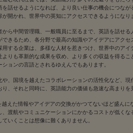
語を話せるようになれば、より良い仕事の機会につなが
扉が開かれ、世界中の英知にアクセスできるようになり
者から中間管理職、一般職員に至るまで、英語を話せる
ができるため、各分野で最高の知識やアイデアにアクセ
採用する企業は、多様な人材を惹きつけ、世界中のアイ
社よりも革新的な成果を収め、より多くの収益を得るこ
ーションの言語とされるゆえんでもあります。
化や、国境を越えたコラボレーションの活性化など、現
おり、それと同時に、英語能力の価値も急速な高まりを
境を越えた情報やアイデアの交換がかつてないほど盛んに
し、渡航やコミュニケーションにかかるコストが低くな
していくことは想像に難くありません。