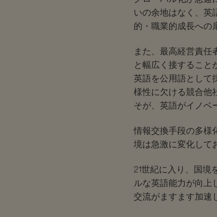
いの余地はなく、英
的・職業的成長への
また、最高経営責任
と幅広く接すること
英語を公用語として
様性に欠ける競合他
そが、英語がイノベ
情報交換手段の多様
境は急激に変化して
21世紀に入り、国
ルな英語能力が向上
交流がますます加速