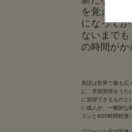
を覚えてい
になってか
ないまでも
の時間がか
英語は世界で最も広
に、早期習得をうた
に習得できるものと
い成人が、
一般的な
スンと600時間程
グローバル化が急速