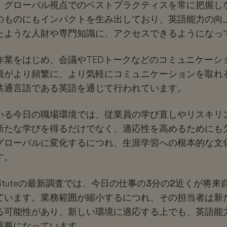
、グローバル視点でのベストプラクティスを常に把握し
のものにもインパクトを生み出しており、英語能力の向
たような人財や専門知識に、アクセスできるようになっ
作業をはじめ、会議やTEDトークなどのコミュニケーシ
員がより頻繁に、より気軽にコミュニケーションを取れ
共通言語である
英語
を通じて行われています。
いる今日の職場環境では、従業員の学び直しやリスキリ
新たな学びを得るだけでなく、適応性を高めるためにも
グローバルに変化するにつれ、生涯学習への根本的な文
す。
 Instituteの最新調査では、今日の
仕事の3分の2近くが将来
ています。業務範囲が縮小するにつれ、その担当者は新
る可能性があり、新しい環境に適応する上でも、英語能
重要になっています。