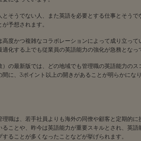
人とそうでない人、また英語を必要とする仕事とそうで
とが予想されます。
は高度かつ複雑なコラボレーションによって成り立って
最適化する上でも従業員の英語能力の強化が急務となっ
数）
の最新版では、どの地域でも管理職の英語能力のス
の間に、3ポイント以上の開きがあることが明らかにな
管理職は、若手社員よりも海外の同僚や顧客と定期的に
いることや、昨今は
英語能力が重要スキル
とされ、
英語
プすることが多くなった
ことなどが挙げられます。