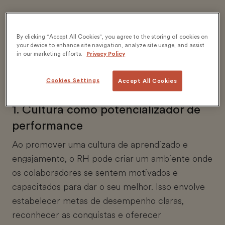
5 formas do time de RH
By clicking “Accept All Cookies”, you agree to the storing of cookies on
your device to enhance site navigation, analyze site usage, and assist
desempenhar um papel fundamental
in our marketing efforts.
Privacy Policy
no crescimento dos negócios:
Cookies Settings
Accept All Cookies
1. Cultura como potencializador de
performance
Ao promover uma cultura de aprendizado e
engajamento, o RH pode criar um ambiente onde
os colaboradores se sentem motivados e
capacitados para dar o seu melhor. Isso envolve
estabelecer metas de desempenho claras,
reconhecer as conquistas e oferecer