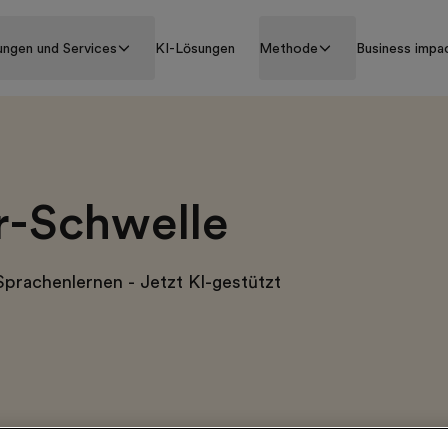
ungen und Services
KI-Lösungen
Methode
Business impa
r-Schwelle
Sprachenlernen - Jetzt KI-gestützt