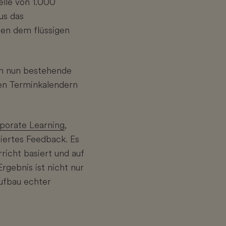
elle von 1.000
us das
ben dem flüssigen
en nun bestehende
len Terminkalendern
rporate Learning
,
siertes Feedback. Es
richt basiert und auf
rgebnis ist nicht nur
ufbau echter