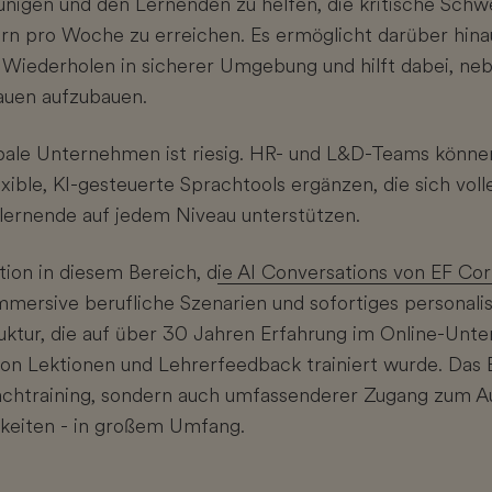
unigen und den Lernenden zu helfen, die kritische Schw
n pro Woche zu erreichen. Es ermöglicht darüber hina
Wiederholen in sicherer Umgebung und hilft dabei, ne
auen aufzubauen.
obale Unternehmen ist riesig. HR- und L&D-Teams könn
ible, KI-gesteuerte Sprachtools ergänzen, die sich vol
lernende auf jedem Niveau unterstützen.
tion in diesem Bereich, d
ie AI Conversations von EF Co
mmersive berufliche Szenarien und sofortiges personali
ruktur, die auf über 30 Jahren Erfahrung im Online-Unter
on Lektionen und Lehrerfeedback trainiert wurde. Das E
rachtraining, sondern auch umfassenderer Zugang zum A
keiten - in großem Umfang.