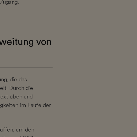
 Zugang.
sweitung von
ng, die das
lt. Durch die
text üben und
igkeiten im Laufe der
haffen, um den