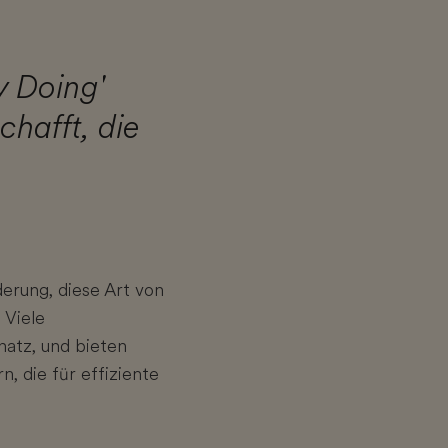
y Doing'
hafft, die
g
erung, diese Art von
 Viele
atz, und bieten
, die für effiziente