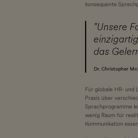
konsequente Sprechpr
"Unsere Fo
einzigarti
das Gelern
Dr. Christopher Mc
Für globale HR- und 
Praxis über verschie
Sprachprogramme konz
wenig Raum für realit
Kommunikation essenz