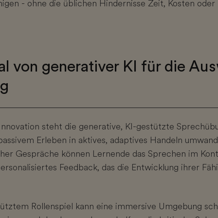
igen - ohne die üblichen Hindernisse Zeit, Kosten oder
al von generativer KI für die Au
ng
Innovation steht die generative, KI-gestützte Sprechübu
assivem Erleben in aktives, adaptives Handeln umwande
snaher Gespräche können Lernende das Sprechen im Kon
personalisiertes Feedback, das die Entwicklung ihrer Fäh
stütztem Rollenspiel kann eine immersive Umgebung sc