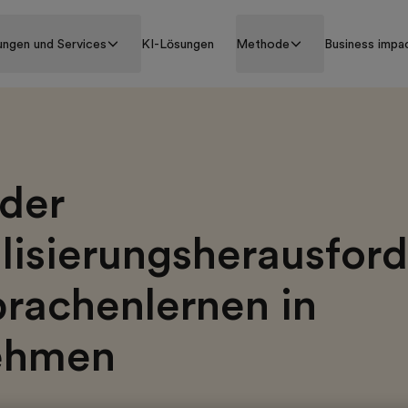
ungen und Services
KI-Lösungen
Methode
Business impa
der
lisierungsherausfor
rachenlernen in
ehmen