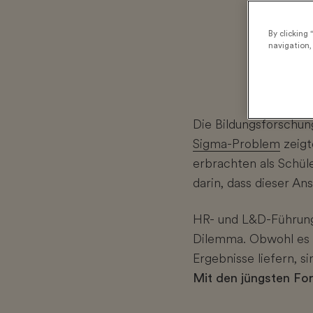
By clicking 
navigation, 
Die Bildungsforschun
Sigma-Problem
zeigt
erbrachten als Schü
darin, dass dieser An
HR- und L&D-Führung
Dilemma. Obwohl es e
Ergebnisse liefern, 
Mit den jüngsten For