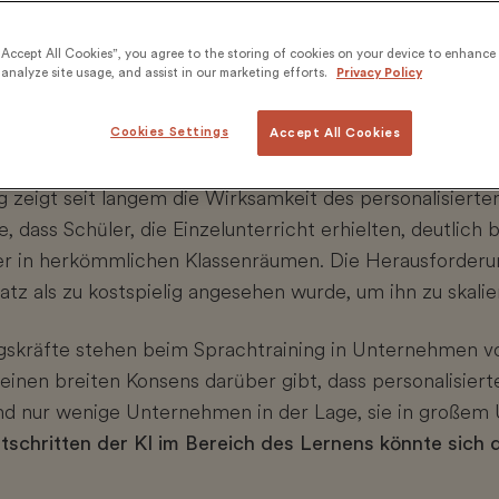
“Accept All Cookies”, you agree to the storing of cookies on your device to enhance 
analyze site usage, and assist in our marketing efforts.
Privacy Policy
Cookies Settings
Accept All Cookies
g zeigt seit langem die Wirksamkeit des personalisiert
e, dass Schüler, die Einzelunterricht erhielten, deutlich
ler in herkömmlichen Klassenräumen. Die Herausforderu
satz als zu kostspielig angesehen wurde, um ihn zu skalie
skräfte stehen beim Sprachtraining in Unternehmen v
inen breiten Konsens darüber gibt, dass personalisiert
sind nur wenige Unternehmen in der Lage, sie in großem
tschritten der KI im Bereich des Lernens könnte sich 