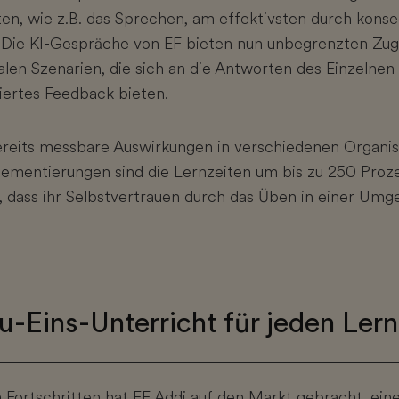
ten, wie z.B. das Sprechen, am effektivsten durch kon
 Die KI-Gespräche von EF bieten nun unbegrenzten Zu
len Szenarien, die sich an die Antworten des Einzelne
siertes Feedback bieten.
ereits messbare Auswirkungen in verschiedenen Organisa
ementierungen sind die Lernzeiten um bis zu 250 Proze
 dass ihr Selbstvertrauen durch das Üben in einer Um
zu-Eins-Unterricht für jeden Ler
 Fortschritten hat EF Addi auf den Markt gebracht, ein