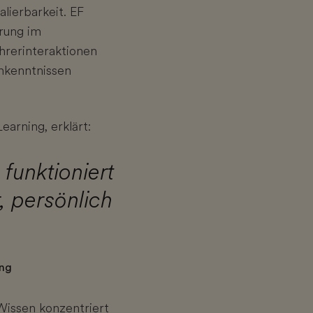
lierbarkeit. EF
rung im
hrerinteraktionen
chkenntnissen
arning, erklärt:
funktioniert
, persönlich
ing
 Wissen konzentriert