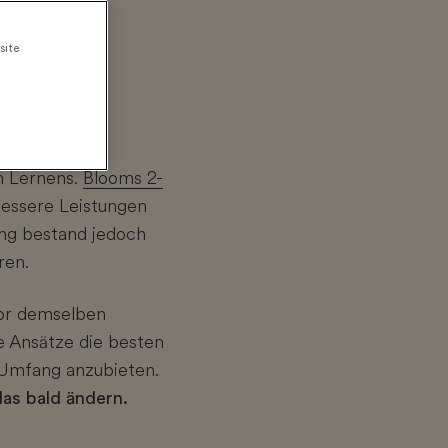
site
en Lernens.
Blooms 2-
 bessere Leistungen
ng bestand jedoch
ren.
or demselben
e Ansätze die besten
 Umfang anzubieten.
das bald ändern.