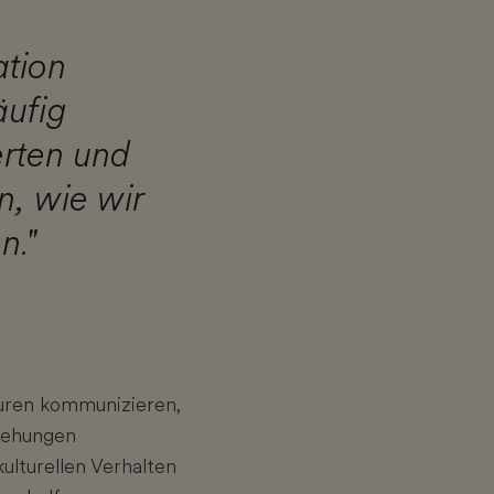
ation
äufig
erten und
n, wie wir
n."
turen kommunizieren,
ziehungen
lturellen Verhalten