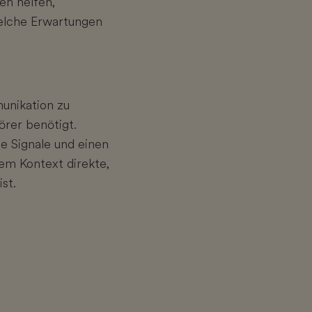
en helfen,
welche Erwartungen
munikation zu
örer benötigt.
e Signale und einen
em Kontext direkte,
st.