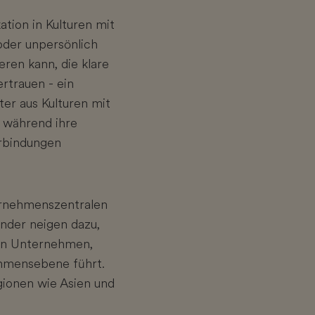
tion in Kulturen mit
oder unpersönlich
eren kann, die klare
rtrauen - ein
ter aus Kulturen mit
 während ihre
erbindungen
ernehmenszentralen
nder neigen dazu,
len Unternehmen,
ehmensebene führt.
gionen wie Asien und