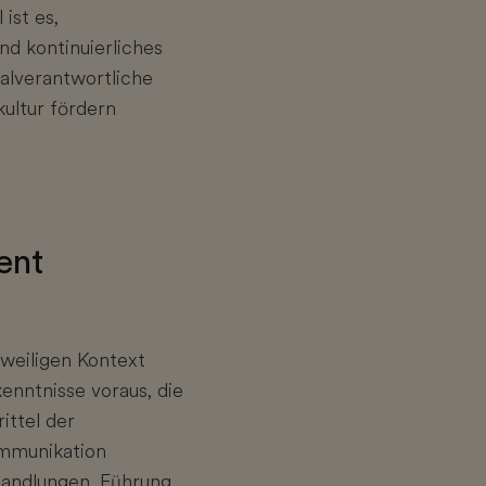
ist es,
nd kontinuierliches
nalverantwortliche
kultur fördern
ent
eweiligen Kontext
nntnisse voraus, die
ittel der
ommunikation
handlungen, Führung