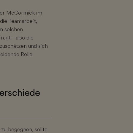
pher McCormick im
 die Teamarbeit,
m solchen
ragt - also die
tzuschätzen und sich
heidende Rolle.
terschiede
zu begegnen, sollte