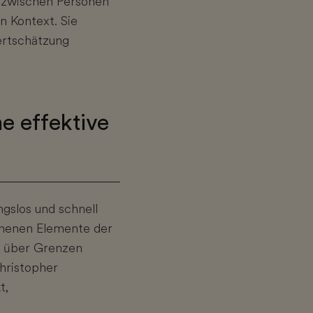
 zwischen Personen
n Kontext. Sie
ertschätzung
ne effektive
ngslos und schnell
chenen Elemente der
e über Grenzen
hristopher
t,