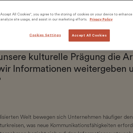
“Accept All Cookies”, you agree to the storing of cookies on your device to enhance 
analyze site usage, and assist in our marketing efforts.
Privacy Policy
er interkulturellen Kommunikati
Cookies Settings
Accept All Cookies
agt oder wie man es sagt? Und 
unsere kulturelle Prägung die A
wir Informationen weitergeben 
?
alisierten Welt bewegen sich Unternehmen häufiger denn
turkreisen, was neue Kommunikationsfähigkeiten erforder