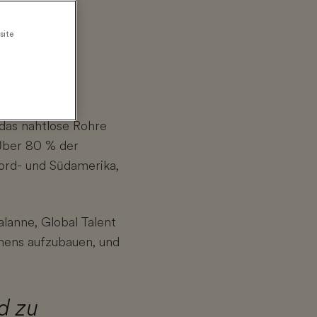
site
 das nahtlose Rohre
 Über 80 % der
Nord- und Südamerika,
lanne, Global Talent
ernens aufzubauen, und
d zu