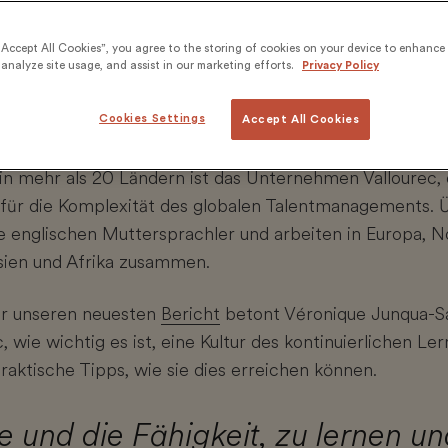
“Accept All Cookies”, you agree to the storing of cookies on your device to enhance 
analyze site usage, and assist in our marketing efforts.
Privacy Policy
Cookies Settings
Accept All Cookies
in mehr als 20 Ländern ist das Unternehmen Vallourec,
iel für die Komplexität des globalen Talentmanagements.
ne englischen Muttersprachler und arbeiten in Europa, 
ien und Afrika zusammen.
ür unseren neuesten
Bericht
betont Véronique Junqua-Sa
c, wie wichtig es ist, eine Kultur des kontinuierlichen L
praktische Tipps, wie sie dies erreichen können.
 und die Fähigkeit, zu lernen un