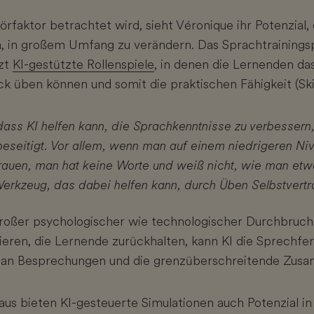
örfaktor betrachtet wird, sieht Véronique ihr Potenzial,
, in großem Umfang zu verändern. Das Sprachtraining
tzt
KI-gestützte Rollenspiele
, in denen die Lernenden da
üben können und somit die praktischen Fähigkeit (Skill
 dass KI helfen kann, die Sprachkenntnisse zu verbessern
beseitigt. Vor allem, wenn man auf einem niedrigeren Niv
auen, man hat keine Worte und weiß nicht, wie man etwas
erkzeug, das dabei helfen kann, durch Üben Selbstvertra
großer psychologischer wie technologischer Durchbruc
ieren, die Lernende zurückhalten, kann KI die Sprechfer
e an Besprechungen und die grenzüberschreitende Zusa
aus bieten KI-gesteuerte Simulationen auch Potenzial i