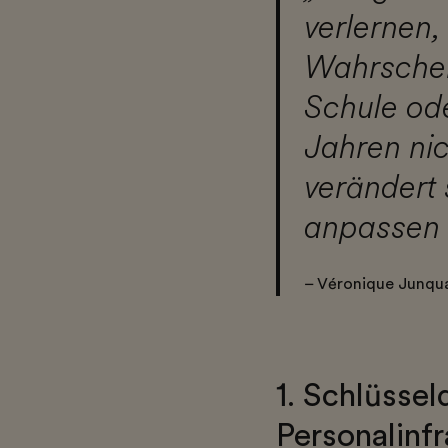
verlernen,
Wahrschein
Schule ode
Jahren nic
verändert 
anpassen u
– Véronique Junqua
1. Schlüsselq
Personalinf