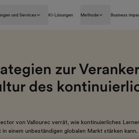
ungen und Services
KI-Lösungen
Methode
Business impa
rategien zur Veranke
ltur des kontinuierl
s
ector von Vallourec verrät, wie kontinuierliches Lerne
 in einem unbeständigen globalen Markt stärken kann.