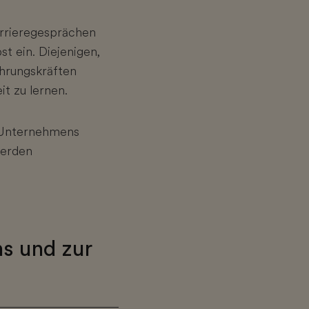
Karrieregesprächen
t ein. Diejenigen,
ührungskräften
it zu lernen.
s Unternehmens
werden
ns und zur