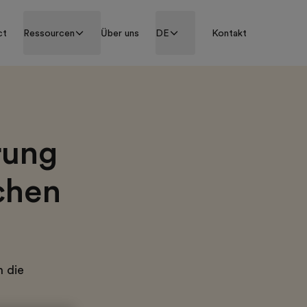
ct
Ressourcen
Über uns
DE
Kontakt
rung
ichen
n die