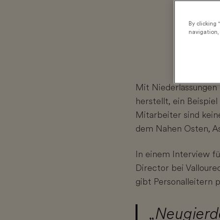
By clicking 
navigation, 
Mit Niederlassungen 
herstellt, ein Beisp
Mitarbeiter sind kei
dem Nahen Osten, As
In einem Interview f
Director bei Valloure
gibt Personalleitern 
„Neugierde