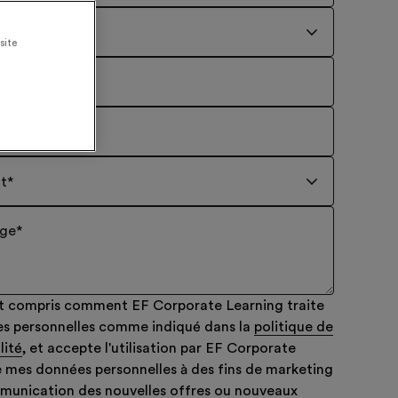
site
Téléphone
*
t
*
age
*
u et compris comment EF Corporate Learning traite
s personnelles comme indiqué dans la
politique de
lité
, et accepte l'utilisation par EF Corporate
 mes données personnelles à des fins de marketing
munication des nouvelles offres ou nouveaux