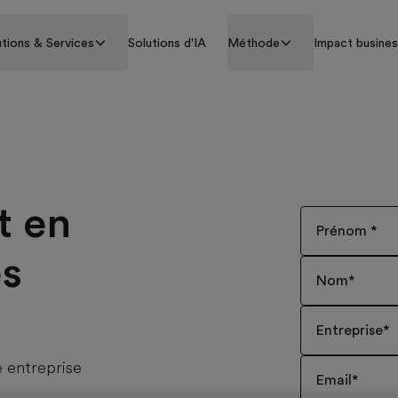
utions & Services
Solutions d'IA
Méthode
Impact busine
t en
Prénom
*
es
Nom
*
Entreprise
*
e entreprise
Email
*