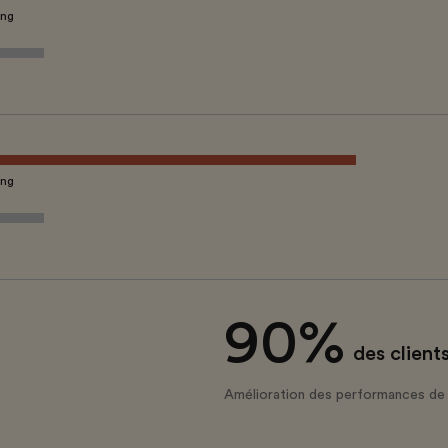
ing
ing
90%
des client
Amélioration des performances de