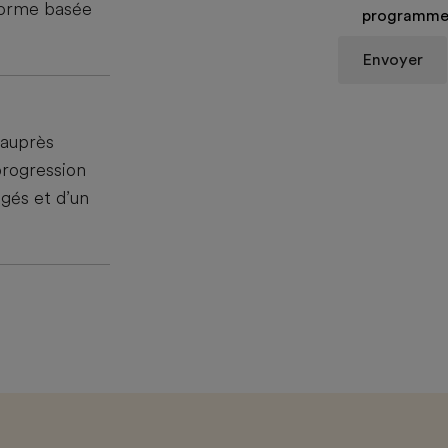
forme basée
programmes
Envoyer
 auprès
progression
agés et d’un