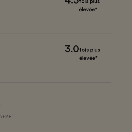
4.5
fois plus
élevée*
3.0
fois plus
élevée*
s
 vente