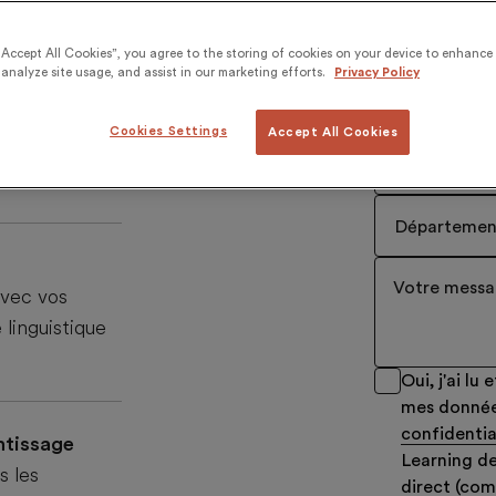
Pays
*
“Accept All Cookies”, you agree to the storing of cookies on your device to enhance 
analyze site usage, and assist in our marketing efforts.
Privacy Policy
Numéro de 
émonstration
Cookies Settings
Accept All Cookies
yse complete
Fonction
*
Départemen
Votre mess
avec vos
linguistique
Oui, j'ai l
mes donnée
confidentia
ntissage
Learning de
s les
direct (com