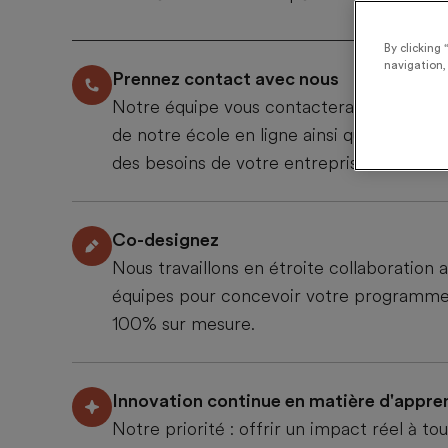
By clicking 
navigation, 
Prennez contact avec nous
Notre équipe vous contactera
pour une d
de notre école en ligne ainsi qu’une anal
des besoins de votre entreprise.
Co-designez
Nous travaillons en étroite collaboration 
équipes pour concevoir votre programme 
100% sur mesure.
Innovation continue en matière d'appre
Notre priorité : offrir un impact réel à tou