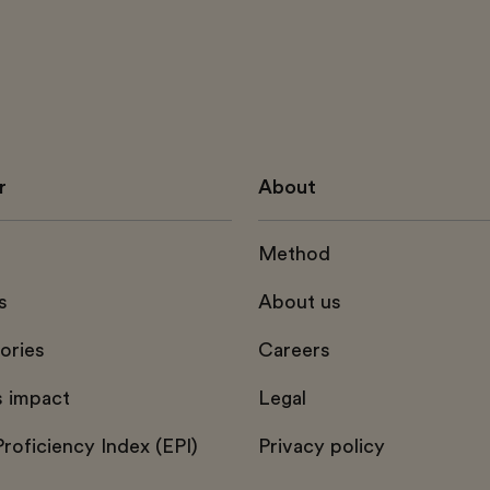
r
About
Method
s
About us
tories
Careers
s impact
Legal
Proficiency Index (EPI)
Privacy policy