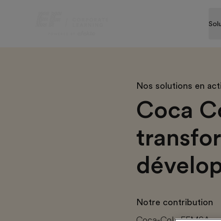
Sol
Nos solutions en act
Coca Co
transfo
dévelop
Notre contribution
Coca-Cola FEMSA a c