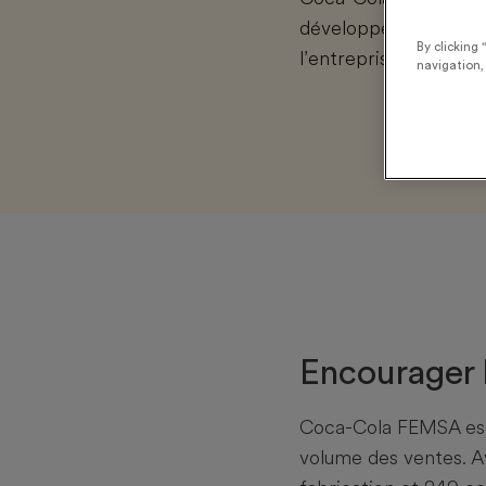
développement des le
By clicking 
l’entreprise.
navigation, 
Encourager l
Coca-Cola FEMSA est
volume des ventes. A