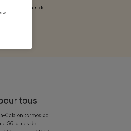
incipaux talents de
site
 pour tous
ca-Cola en termes de
nd 56 usines de