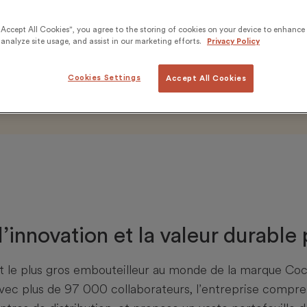
aders complet, évolutif et adapté à la formation des pr
“Accept All Cookies”, you agree to the storing of cookies on your device to enhance 
analyze site usage, and assist in our marketing efforts.
Privacy Policy
Cookies Settings
Accept All Cookies
’innovation et la valeur durable
 le plus gros embouteilleur au monde de la marque Co
vec plus de 97 000 collaborateurs, l’entreprise compre