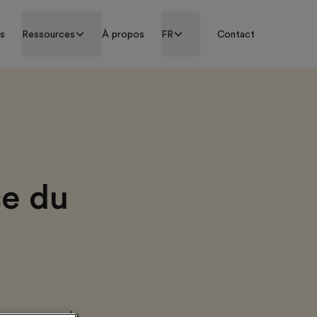
ss
Ressources
À propos
FR
Contact
ce du
 programme de