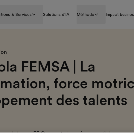
utions & Services
Solutions d'IA
Méthode
Impact busine
ion
la FEMSA | La
rmation, force motri
pement des talents
oopéré avec EF Corporate Learning pour élaborer un