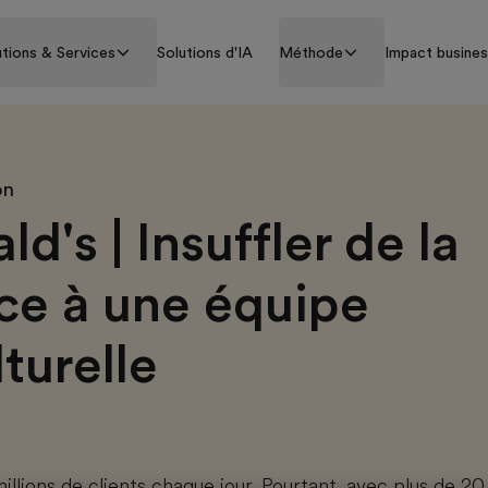
utions & Services
Solutions d'IA
Méthode
Impact busine
on
's | Insuffler de la
ce à une équipe
turelle
llions de clients chaque jour. Pourtant, avec plus de 2