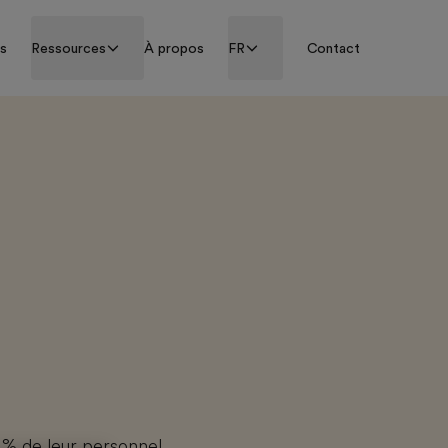
ss
Ressources
À propos
FR
Contact
0 % de leur personnel