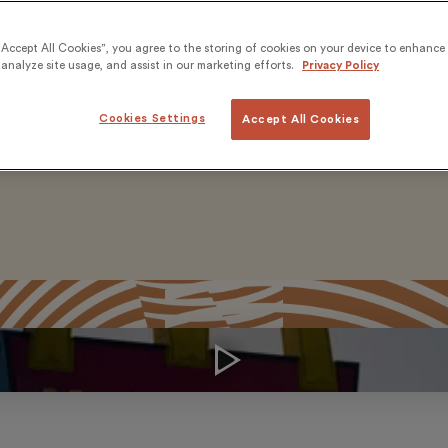
ne étrangère, les compétences linguistiques peuvent êtr
“Accept All Cookies”, you agree to the storing of cookies on your device to enhance 
 servir efficacement et de progresser dans cette entre
analyze site usage, and assist in our marketing efforts.
Privacy Policy
rches" le programme de formation linguistique, dévelop
orporate Learning, délivre actuellement une formation l
Cookies Settings
Accept All Cookies
1 800 restaurants dans le monde entier.