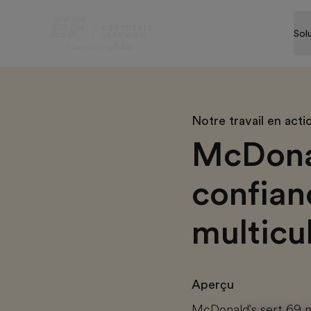
Sol
Notre travail en acti
McDonald
confian
multicul
Aperçu
McDonald's sert 69 mi